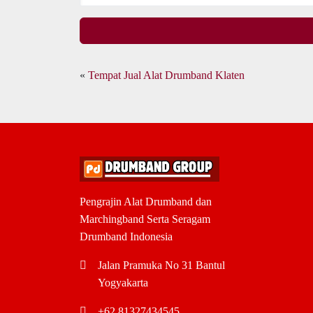
«
Tempat Jual Alat Drumband Klaten
Pengrajin Alat Drumband dan
Marchingband Serta Seragam
Drumband Indonesia
Jalan Pramuka No 31 Bantul
Yogyakarta
+62 81327434545