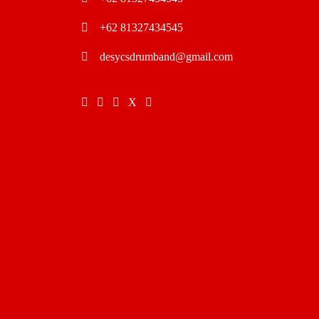
+62 81327434545
desycsdrumband@gmail.com