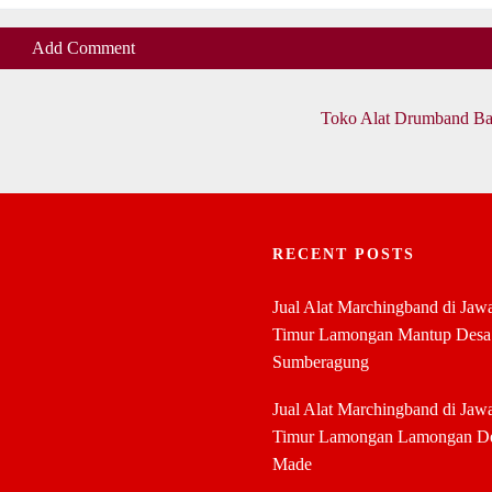
Add Comment
Toko Alat Drumband Ba
RECENT POSTS
Jual Alat Marchingband di Jaw
Timur Lamongan Mantup Desa
Sumberagung
Jual Alat Marchingband di Jaw
Timur Lamongan Lamongan D
Made