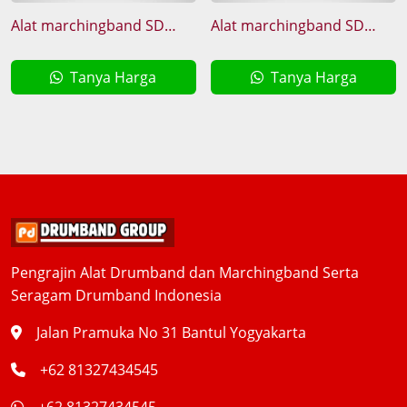
Alat marchingband SD
Alat marchingband SD
Profesional Harness Air
Terbaik harness Fyber
frame
Tanya Harga
Tanya Harga
Pengrajin Alat Drumband dan Marchingband Serta
Seragam Drumband Indonesia
Jalan Pramuka No 31 Bantul Yogyakarta
+62 81327434545
+62 81327434545