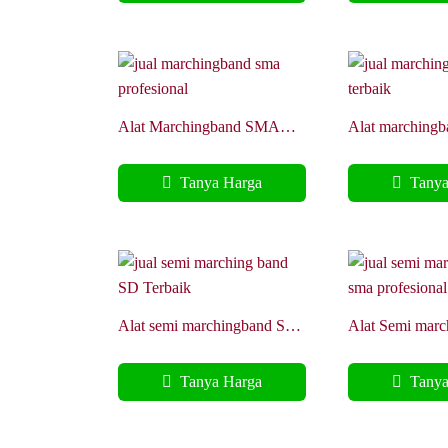
Alat Marchingband SMA
Alat marching
Profesional Harness Air
Terbaik harness
frame
Tanya Harga
Tanya
Alat semi marchingband SD
Alat Semi marc
Terbaik harness Fyber
SMA Profesion
Air frame
Tanya Harga
Tanya