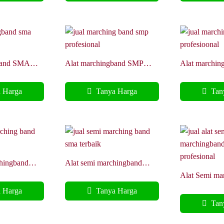
band SMA
Alat marchingband SMP
Alat marchi
 Fyber
Profesional Harness Air
Terbaik harne
frame
 Harga
Tanya Harga
Tany
hingband
Alat semi marchingband
al Harness
SMA Terbaik harness Fyber
Alat Semi ma
SMP Profesio
 Harga
Tanya Harga
frame
Tany