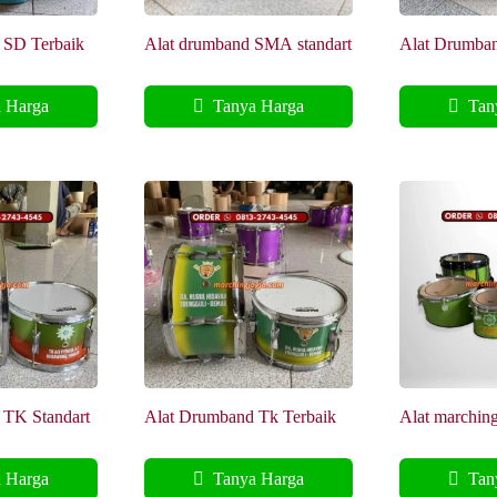
 SD Terbaik
Alat drumband SMA standart
Alat Drumb
Terbaik
 Harga
Tanya Harga
Tany
 TK Standart
Alat Drumband Tk Terbaik
Alat marchin
Profesional H
frame
 Harga
Tanya Harga
Tany