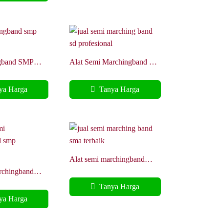
ngband SMP
Alat Semi Marchingband SD
ss Fyber
Profesional Harness Air
frame
a Harga
Tanya Harga
Alat semi marchingband
SMP Terbaik harness Fyber
rchingband
nal Harness Air
Tanya Harga
a Harga