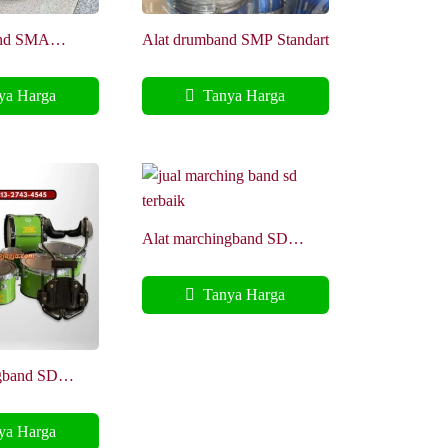
and SMA
Alat drumband SMP Standart
a Harga
Tanya Harga
Alat marchingband SD
Terbaik harness Fyber
Tanya Harga
gband SD
arness Air
a Harga