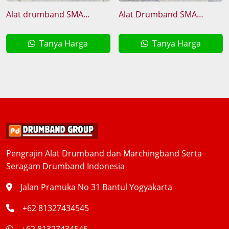
Alat drumband SMA
Alat Drumband SMA
standart
Terbaik
Tanya Harga
Tanya Harga
Pengrajin Alat Drumband dan Marchingband Serta
Seragam Drumband Indonesia
Jalan Pramuka No 31 Bantul Yogyakarta
+62 81327434545
+62 81327434545