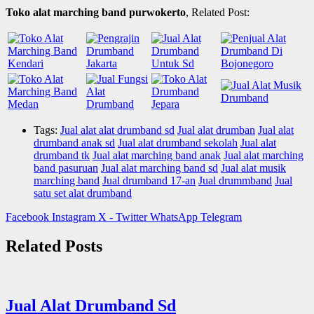
Toko alat marching band purwokerto
, Related Post:
Tags:
Jual alat alat drumband sd
Jual alat drumban
Jual alat
drumband anak sd
Jual alat drumband sekolah
Jual alat
drumband tk
Jual alat marching band anak
Jual alat marching
band pasuruan
Jual alat marching band sd
Jual alat musik
marching band
Jual drumband 17-an
Jual drummband
Jual
satu set alat drumband
Facebook
Instagram
X - Twitter
WhatsApp
Telegram
Related Posts
Jual Alat Drumband Sd