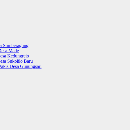
sa Sumberagung
Desa Made
esa Kedungrejo
esa Sukolilo Baru
Pakis Desa Gunungsari