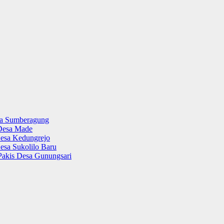
sa Sumberagung
Desa Made
esa Kedungrejo
esa Sukolilo Baru
Pakis Desa Gunungsari