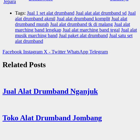
Tags:
Jual 1 set alat drumband
Jual alat alat drumband sd
Jual
alat drumband akmil
Jual alat drumband komplit
Jual alat
drumband murah
Jual alat drumband tk di malang
Jual alat
marching band lengkap
Jual alat marching band tegal
Jual alat
musik marching band
Jual paket alat drumband
Jual satu set
alat drumband
Facebook
Instagram
X - Twitter
WhatsApp
Telegram
Related Posts
Jual Alat Drumband Nganjuk
Toko Alat Drumband Jombang