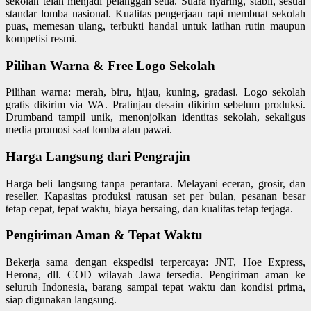
sekolah telah menjadi pelanggan setia. Suara nyaring, stabil, sesuai
standar lomba nasional. Kualitas pengerjaan rapi membuat sekolah
puas, memesan ulang, terbukti handal untuk latihan rutin maupun
kompetisi resmi.
Pilihan Warna & Free Logo Sekolah
Pilihan warna: merah, biru, hijau, kuning, gradasi. Logo sekolah
gratis dikirim via WA. Pratinjau desain dikirim sebelum produksi.
Drumband tampil unik, menonjolkan identitas sekolah, sekaligus
media promosi saat lomba atau pawai.
Harga Langsung dari Pengrajin
Harga beli langsung tanpa perantara. Melayani eceran, grosir, dan
reseller. Kapasitas produksi ratusan set per bulan, pesanan besar
tetap cepat, tepat waktu, biaya bersaing, dan kualitas tetap terjaga.
Pengiriman Aman & Tepat Waktu
Bekerja sama dengan ekspedisi terpercaya: JNT, Hoe Express,
Herona, dll. COD wilayah Jawa tersedia. Pengiriman aman ke
seluruh Indonesia, barang sampai tepat waktu dan kondisi prima,
siap digunakan langsung.