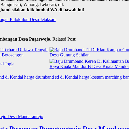
Bangunsari, Winong, Lebosari, dll.
nd silakan klik tombol WA di bawah ini!
gan Pulokulon Desa Jetaksari
mbangan Desa Pagerwojo
, Related Post:
and di Kendal
harga drumband sd di Kendal
harga kostum marching ban
ota Pasuruan Panggungrejo Desa Mandaran