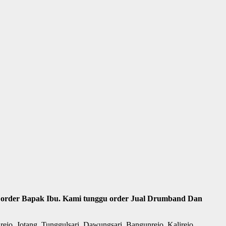
ima order Bapak Ibu. Kami tunggu order Jual Drumband Dan
ejo, Jotang, Tunggulsari, Dawungsari, Bangunrejo, Kalirejo,