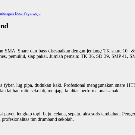
mbangan Desa Pagerwojo
and
SMA. Snare dan bass disesuaikan dengan jenjang: TK snare 10″ & 
nes, pemukul, siap pakai. Jumlah pemain: TK 36, SD 39, SMP 41, SMA
s fyber, lug pipa, dudukan kaki. Profesional menggunakan snare HTS 
n latihan rutin sekolah, menjaga kualitas performa anak-anak.
 payet, lengkap topi, baju, celana, sepatu, aksesoris tambahan. Penge
 profesionalitas tim drumband sekolah.