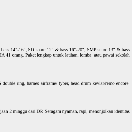
bass 14″-16″, SD snare 12″ & bass 16″-20″, SMP snare 13″ & bass
 41 orang. Paket lengkap untuk latihan, lomba, atau pawai sekolah
double ring, harnes airframe/ fyber, head drum kevlar/remo encore.
rjaan 2 minggu dari DP. Seragam nyaman, rapi, menonjolkan identitas