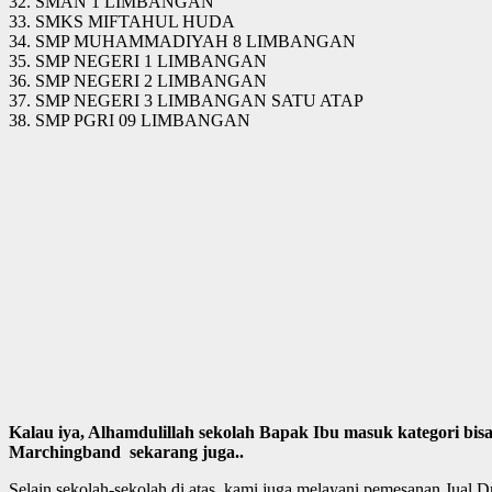
32. SMAN 1 LIMBANGAN
33. SMKS MIFTAHUL HUDA
34. SMP MUHAMMADIYAH 8 LIMBANGAN
35. SMP NEGERI 1 LIMBANGAN
36. SMP NEGERI 2 LIMBANGAN
37. SMP NEGERI 3 LIMBANGAN SATU ATAP
38. SMP PGRI 09 LIMBANGAN
Kalau iya, Alhamdulillah sekolah Bapak Ibu masuk kategori bi
Marchingband sekarang juga..
Selain sekolah-sekolah di atas, kami juga melayani pemesanan Jual 