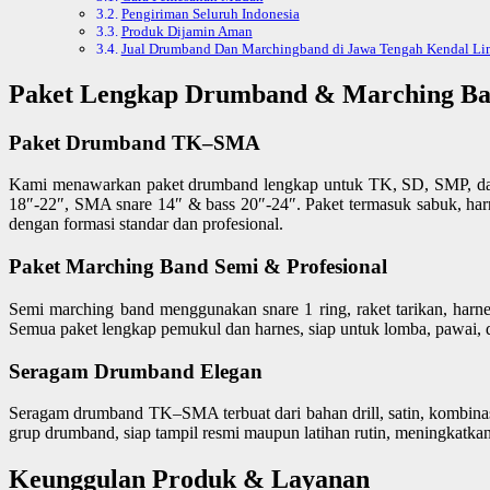
Pengiriman Seluruh Indonesia
Produk Dijamin Aman
Jual Drumband Dan Marchingband di Jawa Tengah Kendal Li
Paket Lengkap Drumband & Marching B
Paket Drumband TK–SMA
Kami menawarkan paket drumband lengkap untuk TK, SD, SMP, dan 
18″-22″, SMA snare 14″ & bass 20″-24″. Paket termasuk sabuk, har
dengan formasi standar dan profesional.
Paket Marching Band Semi & Profesional
Semi marching band menggunakan snare 1 ring, raket tarikan, harne
Semua paket lengkap pemukul dan harnes, siap untuk lomba, pawai, da
Seragam Drumband Elegan
Seragam drumband TK–SMA terbuat dari bahan drill, satin, kombinasi
grup drumband, siap tampil resmi maupun latihan rutin, meningkatkan
Keunggulan Produk & Layanan