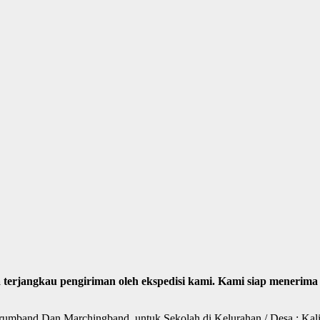
sa terjangkau pengiriman oleh ekspedisi kami. Kami siap mener
Drumband Dan Marchingband untuk Sekolah di Kelurahan / Desa : Kalir