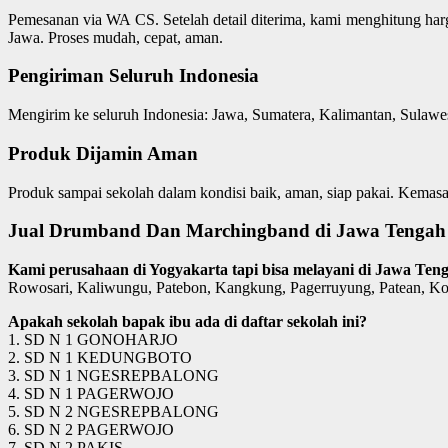
Pemesanan via WA CS. Setelah detail diterima, kami menghitung ha
Jawa. Proses mudah, cepat, aman.
Pengiriman Seluruh Indonesia
Mengirim ke seluruh Indonesia: Jawa, Sumatera, Kalimantan, Sulawe
Produk Dijamin Aman
Produk sampai sekolah dalam kondisi baik, aman, siap pakai. Kemasa
Jual Drumband Dan Marchingband di Jawa Tengah
Kami perusahaan di Yogyakarta tapi bisa melayani di Jawa Te
Rowosari, Kaliwungu, Patebon, Kangkung, Pagerruyung, Patean, Kot
Apakah sekolah bapak ibu ada di daftar sekolah ini?
1. SD N 1 GONOHARJO
2. SD N 1 KEDUNGBOTO
3. SD N 1 NGESREPBALONG
4. SD N 1 PAGERWOJO
5. SD N 2 NGESREPBALONG
6. SD N 2 PAGERWOJO
7. SD N 2 PAKIS