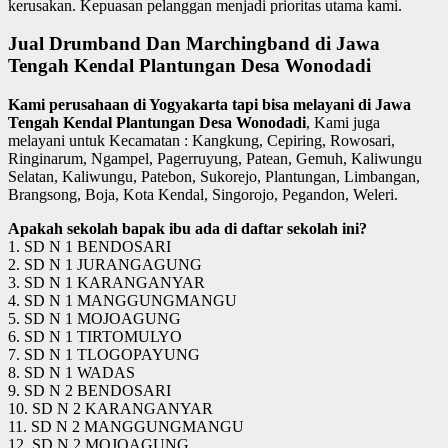
kerusakan. Kepuasan pelanggan menjadi prioritas utama kami.
Jual Drumband Dan Marchingband di Jawa
Tengah Kendal Plantungan Desa Wonodadi
Kami perusahaan di Yogyakarta tapi bisa melayani di Jawa
Tengah Kendal Plantungan Desa Wonodadi
, Kami juga
melayani untuk Kecamatan : Kangkung, Cepiring, Rowosari,
Ringinarum, Ngampel, Pagerruyung, Patean, Gemuh, Kaliwungu
Selatan, Kaliwungu, Patebon, Sukorejo, Plantungan, Limbangan,
Brangsong, Boja, Kota Kendal, Singorojo, Pegandon, Weleri.
Apakah sekolah bapak ibu ada di daftar sekolah ini?
1. SD N 1 BENDOSARI
2. SD N 1 JURANGAGUNG
3. SD N 1 KARANGANYAR
4. SD N 1 MANGGUNGMANGU
5. SD N 1 MOJOAGUNG
6. SD N 1 TIRTOMULYO
7. SD N 1 TLOGOPAYUNG
8. SD N 1 WADAS
9. SD N 2 BENDOSARI
10. SD N 2 KARANGANYAR
11. SD N 2 MANGGUNGMANGU
12. SD N 2 MOJOAGUNG