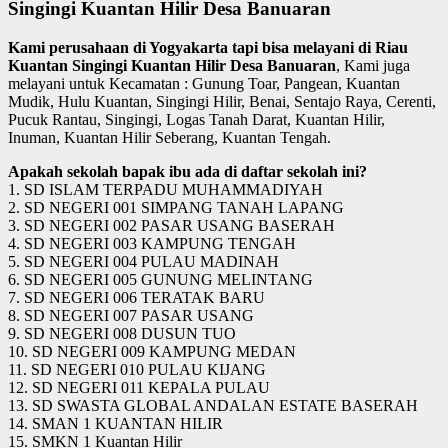
Singingi Kuantan Hilir Desa Banuaran
Kami perusahaan di Yogyakarta tapi bisa melayani di Riau
Kuantan Singingi Kuantan Hilir Desa Banuaran
, Kami juga
melayani untuk Kecamatan : Gunung Toar, Pangean, Kuantan
Mudik, Hulu Kuantan, Singingi Hilir, Benai, Sentajo Raya, Cerenti,
Pucuk Rantau, Singingi, Logas Tanah Darat, Kuantan Hilir,
Inuman, Kuantan Hilir Seberang, Kuantan Tengah.
Apakah sekolah bapak ibu ada di daftar sekolah ini?
1. SD ISLAM TERPADU MUHAMMADIYAH
2. SD NEGERI 001 SIMPANG TANAH LAPANG
3. SD NEGERI 002 PASAR USANG BASERAH
4. SD NEGERI 003 KAMPUNG TENGAH
5. SD NEGERI 004 PULAU MADINAH
6. SD NEGERI 005 GUNUNG MELINTANG
7. SD NEGERI 006 TERATAK BARU
8. SD NEGERI 007 PASAR USANG
9. SD NEGERI 008 DUSUN TUO
10. SD NEGERI 009 KAMPUNG MEDAN
11. SD NEGERI 010 PULAU KIJANG
12. SD NEGERI 011 KEPALA PULAU
13. SD SWASTA GLOBAL ANDALAN ESTATE BASERAH
14. SMAN 1 KUANTAN HILIR
15. SMKN 1 Kuantan Hilir