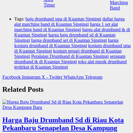
Tags:
baju drumband sma di Kuantan Singingi
daftar harga
alat marching band di Kuantan Singingi
harga 1 set alat
marching band di Kuantan Singingi
harga alat drumband tk di
Kuantan Singingi
harga baju drumband sd di Kuantan
Singingi
harga drumband set di Kuantan Singingi
harga
kostum drumband di Kuantan Singingi
kostum drumband sma
di Kuantan Singingi
kostum penari drumband di Kuantan
Singingi
Peralatan Drumband di Kuantan Singingi
seragam
drumband tk di Kuantan Singingi
toko alat musik drumband
terdekat di Kuantan Singingi
Facebook
Instagram
X - Twitter
WhatsApp
Telegram
Related Posts
Harga Baju Drumband Sd di Riau Kota
Pekanbaru Senapelan Desa Kampung