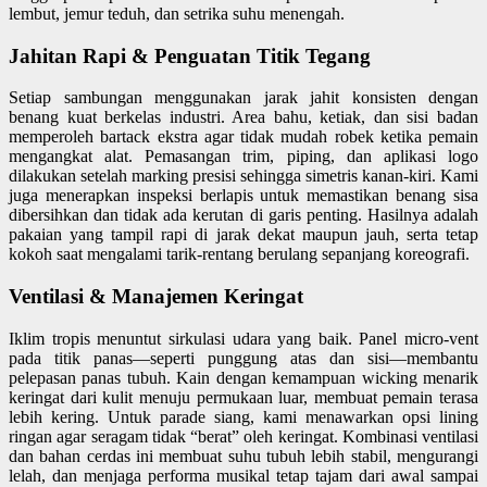
lembut, jemur teduh, dan setrika suhu menengah.
Jahitan Rapi & Penguatan Titik Tegang
Setiap sambungan menggunakan jarak jahit konsisten dengan
benang kuat berkelas industri. Area bahu, ketiak, dan sisi badan
memperoleh bartack ekstra agar tidak mudah robek ketika pemain
mengangkat alat. Pemasangan trim, piping, dan aplikasi logo
dilakukan setelah marking presisi sehingga simetris kanan-kiri. Kami
juga menerapkan inspeksi berlapis untuk memastikan benang sisa
dibersihkan dan tidak ada kerutan di garis penting. Hasilnya adalah
pakaian yang tampil rapi di jarak dekat maupun jauh, serta tetap
kokoh saat mengalami tarik-rentang berulang sepanjang koreografi.
Ventilasi & Manajemen Keringat
Iklim tropis menuntut sirkulasi udara yang baik. Panel micro-vent
pada titik panas—seperti punggung atas dan sisi—membantu
pelepasan panas tubuh. Kain dengan kemampuan wicking menarik
keringat dari kulit menuju permukaan luar, membuat pemain terasa
lebih kering. Untuk parade siang, kami menawarkan opsi lining
ringan agar seragam tidak “berat” oleh keringat. Kombinasi ventilasi
dan bahan cerdas ini membuat suhu tubuh lebih stabil, mengurangi
lelah, dan menjaga performa musikal tetap tajam dari awal sampai