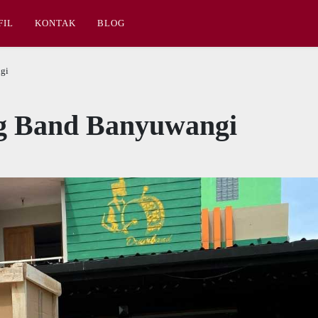
FIL
KONTAK
BLOG
gi
g Band Banyuwangi