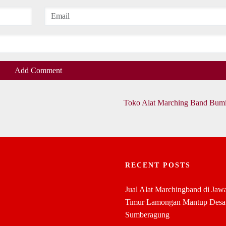
Add Comment
Toko Alat Marching Band Bum
RECENT POSTS
Jual Alat Marchingband di Jaw
Timur Lamongan Mantup Desa
Sumberagung