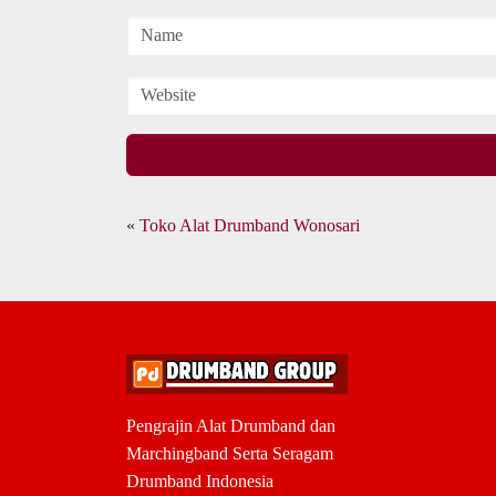
«
Toko Alat Drumband Wonosari
Pengrajin Alat Drumband dan
Marchingband Serta Seragam
Drumband Indonesia