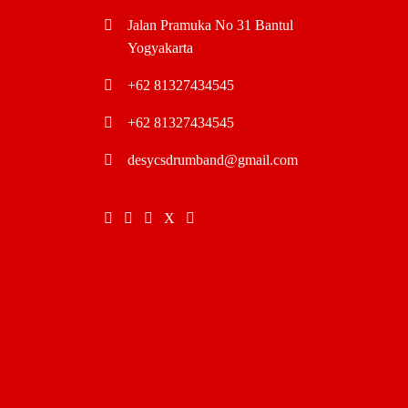
Jalan Pramuka No 31 Bantul
Yogyakarta
+62 81327434545
+62 81327434545
desycsdrumband@gmail.com