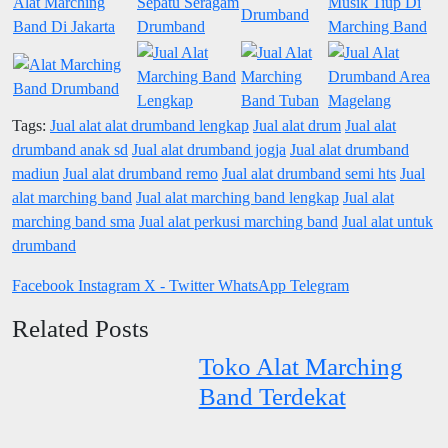
Tags:
Jual alat alat drumband lengkap
Jual alat drum
Jual alat
drumband anak sd
Jual alat drumband jogja
Jual alat drumband
madiun
Jual alat drumband remo
Jual alat drumband semi hts
Jual
alat marching band
Jual alat marching band lengkap
Jual alat
marching band sma
Jual alat perkusi marching band
Jual alat untuk
drumband
Facebook
Instagram
X - Twitter
WhatsApp
Telegram
Related Posts
Toko Alat Marching
Band Terdekat