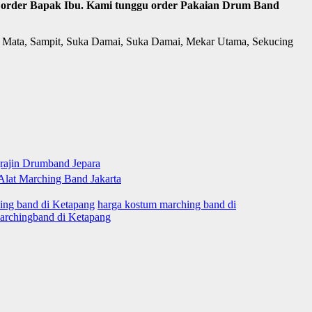
ima order Bapak Ibu. Kami tunggu order Pakaian Drum Band
nis Mata, Sampit, Suka Damai, Suka Damai, Mekar Utama, Sekucing
hing band di Ketapang
harga kostum marching band di
archingband di Ketapang