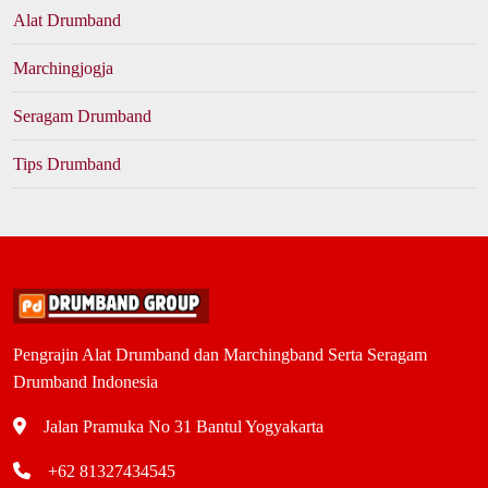
Alat Drumband
Marchingjogja
Seragam Drumband
Tips Drumband
Pengrajin Alat Drumband dan Marchingband Serta Seragam
Drumband Indonesia
Jalan Pramuka No 31 Bantul Yogyakarta
+62 81327434545