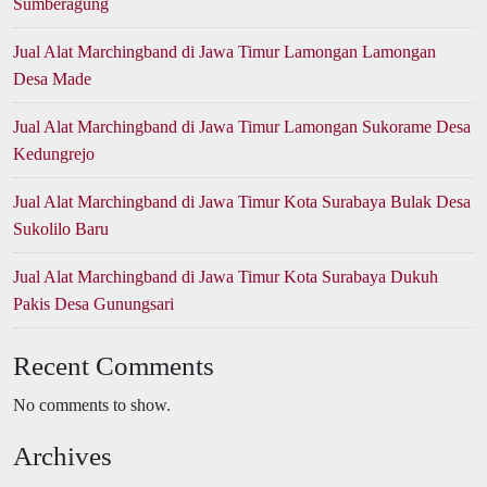
Sumberagung
Jual Alat Marchingband di Jawa Timur Lamongan Lamongan
Desa Made
Jual Alat Marchingband di Jawa Timur Lamongan Sukorame Desa
Kedungrejo
Jual Alat Marchingband di Jawa Timur Kota Surabaya Bulak Desa
Sukolilo Baru
Jual Alat Marchingband di Jawa Timur Kota Surabaya Dukuh
Pakis Desa Gunungsari
Recent Comments
No comments to show.
Archives