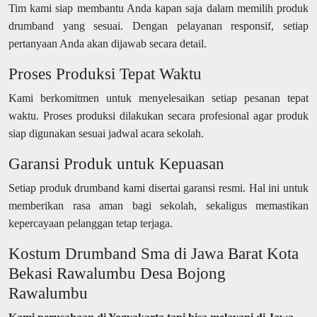
Tim kami siap membantu Anda kapan saja dalam memilih produk
drumband yang sesuai. Dengan pelayanan responsif, setiap
pertanyaan Anda akan dijawab secara detail.
Proses Produksi Tepat Waktu
Kami berkomitmen untuk menyelesaikan setiap pesanan tepat
waktu. Proses produksi dilakukan secara profesional agar produk
siap digunakan sesuai jadwal acara sekolah.
Garansi Produk untuk Kepuasan
Setiap produk drumband kami disertai garansi resmi. Hal ini untuk
memberikan rasa aman bagi sekolah, sekaligus memastikan
kepercayaan pelanggan tetap terjaga.
Kostum Drumband Sma di Jawa Barat Kota
Bekasi Rawalumbu Desa Bojong
Rawalumbu