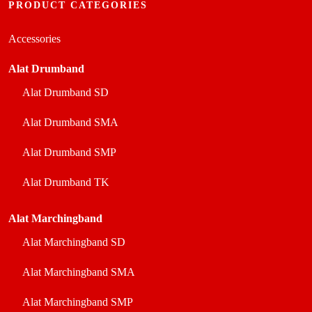
PRODUCT CATEGORIES
Accessories
Alat Drumband
Alat Drumband SD
Alat Drumband SMA
Alat Drumband SMP
Alat Drumband TK
Alat Marchingband
Alat Marchingband SD
Alat Marchingband SMA
Alat Marchingband SMP