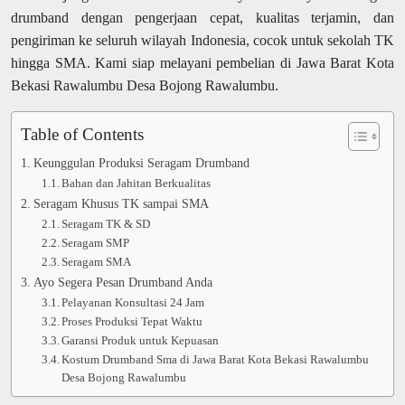
drumband dengan pengerjaan cepat, kualitas terjamin, dan
pengiriman ke seluruh wilayah Indonesia, cocok untuk sekolah TK
hingga SMA. Kami siap melayani pembelian di Jawa Barat Kota
Bekasi Rawalumbu Desa Bojong Rawalumbu.
Table of Contents
Keunggulan Produksi Seragam Drumband
Bahan dan Jahitan Berkualitas
Seragam Khusus TK sampai SMA
Seragam TK & SD
Seragam SMP
Seragam SMA
Ayo Segera Pesan Drumband Anda
Pelayanan Konsultasi 24 Jam
Proses Produksi Tepat Waktu
Garansi Produk untuk Kepuasan
Kostum Drumband Sma di Jawa Barat Kota Bekasi Rawalumbu
Desa Bojong Rawalumbu