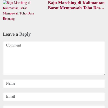
Baju Marching di Kalimantan
Barat Mempawah Toho Desa
Benuang
Leave a Reply