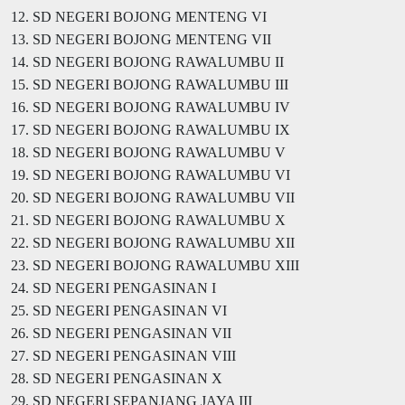
12. SD NEGERI BOJONG MENTENG VI
13. SD NEGERI BOJONG MENTENG VII
14. SD NEGERI BOJONG RAWALUMBU II
15. SD NEGERI BOJONG RAWALUMBU III
16. SD NEGERI BOJONG RAWALUMBU IV
17. SD NEGERI BOJONG RAWALUMBU IX
18. SD NEGERI BOJONG RAWALUMBU V
19. SD NEGERI BOJONG RAWALUMBU VI
20. SD NEGERI BOJONG RAWALUMBU VII
21. SD NEGERI BOJONG RAWALUMBU X
22. SD NEGERI BOJONG RAWALUMBU XII
23. SD NEGERI BOJONG RAWALUMBU XIII
24. SD NEGERI PENGASINAN I
25. SD NEGERI PENGASINAN VI
26. SD NEGERI PENGASINAN VII
27. SD NEGERI PENGASINAN VIII
28. SD NEGERI PENGASINAN X
29. SD NEGERI SEPANJANG JAYA III