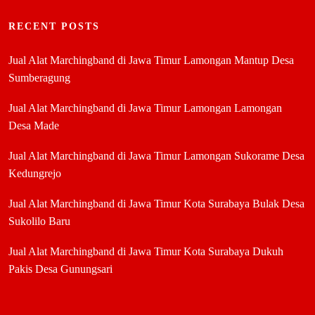
RECENT POSTS
Jual Alat Marchingband di Jawa Timur Lamongan Mantup Desa
Sumberagung
Jual Alat Marchingband di Jawa Timur Lamongan Lamongan
Desa Made
Jual Alat Marchingband di Jawa Timur Lamongan Sukorame Desa
Kedungrejo
Jual Alat Marchingband di Jawa Timur Kota Surabaya Bulak Desa
Sukolilo Baru
Jual Alat Marchingband di Jawa Timur Kota Surabaya Dukuh
Pakis Desa Gunungsari