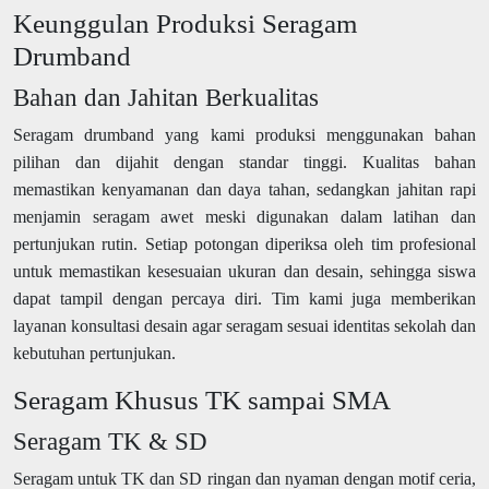
Keunggulan Produksi Seragam
Drumband
Bahan dan Jahitan Berkualitas
Seragam drumband yang kami produksi menggunakan bahan
pilihan dan dijahit dengan standar tinggi. Kualitas bahan
memastikan kenyamanan dan daya tahan, sedangkan jahitan rapi
menjamin seragam awet meski digunakan dalam latihan dan
pertunjukan rutin. Setiap potongan diperiksa oleh tim profesional
untuk memastikan kesesuaian ukuran dan desain, sehingga siswa
dapat tampil dengan percaya diri. Tim kami juga memberikan
layanan konsultasi desain agar seragam sesuai identitas sekolah dan
kebutuhan pertunjukan.
Seragam Khusus TK sampai SMA
Seragam TK & SD
Seragam untuk TK dan SD ringan dan nyaman dengan motif ceria,