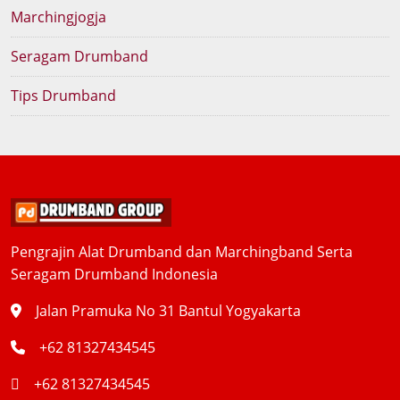
Marchingjogja
Seragam Drumband
Tips Drumband
Pengrajin Alat Drumband dan Marchingband Serta
Seragam Drumband Indonesia
Jalan Pramuka No 31 Bantul Yogyakarta
+62 81327434545
+62 81327434545