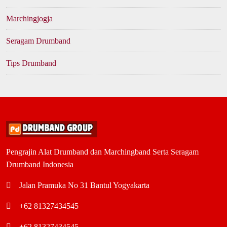
Marchingjogja
Seragam Drumband
Tips Drumband
Pengrajin Alat Drumband dan Marchingband Serta Seragam
Drumband Indonesia
Jalan Pramuka No 31 Bantul Yogyakarta
+62 81327434545
+62 81327434545