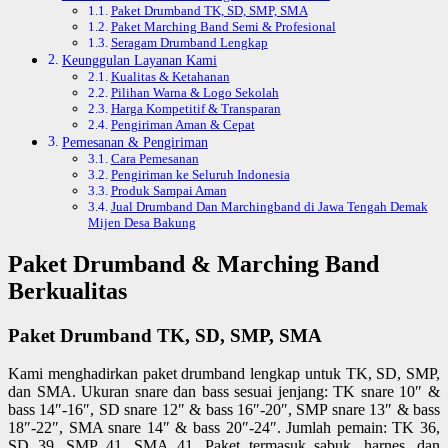
Paket Drumband TK, SD, SMP, SMA
Paket Marching Band Semi & Profesional
Seragam Drumband Lengkap
Keunggulan Layanan Kami
Kualitas & Ketahanan
Pilihan Warna & Logo Sekolah
Harga Kompetitif & Transparan
Pengiriman Aman & Cepat
Pemesanan & Pengiriman
Cara Pemesanan
Pengiriman ke Seluruh Indonesia
Produk Sampai Aman
Jual Drumband Dan Marchingband di Jawa Tengah Demak
Mijen Desa Bakung
Paket Drumband & Marching Band
Berkualitas
Paket Drumband TK, SD, SMP, SMA
Kami menghadirkan paket drumband lengkap untuk TK, SD, SMP,
dan SMA. Ukuran snare dan bass sesuai jenjang: TK snare 10″ &
bass 14″-16″, SD snare 12″ & bass 16″-20″, SMP snare 13″ & bass
18″-22″, SMA snare 14″ & bass 20″-24″. Jumlah pemain: TK 36,
SD 39, SMP 41, SMA 41. Paket termasuk sabuk, harnes, dan