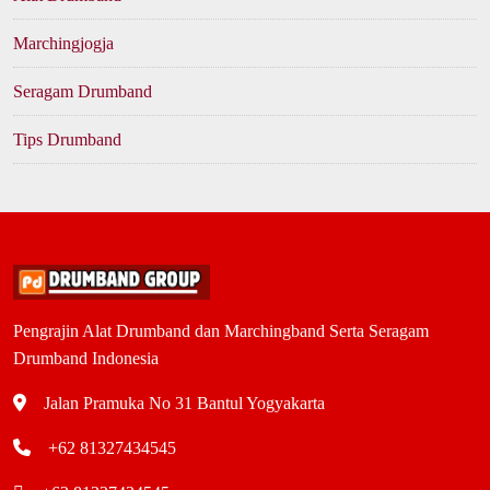
Marchingjogja
Seragam Drumband
Tips Drumband
Pengrajin Alat Drumband dan Marchingband Serta Seragam
Drumband Indonesia
Jalan Pramuka No 31 Bantul Yogyakarta
+62 81327434545