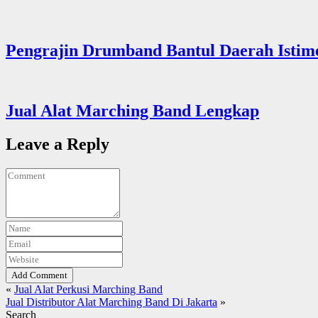
Pengrajin Drumband Bantul Daerah Istim
Jual Alat Marching Band Lengkap
Leave a Reply
Add Comment
«
Jual Alat Perkusi Marching Band
Jual Distributor Alat Marching Band Di Jakarta
»
Search