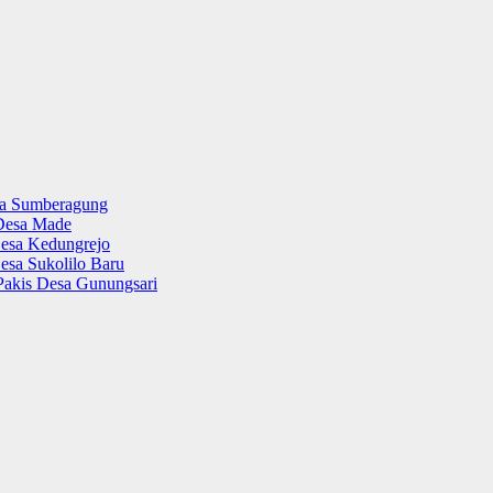
sa Sumberagung
Desa Made
esa Kedungrejo
esa Sukolilo Baru
Pakis Desa Gunungsari