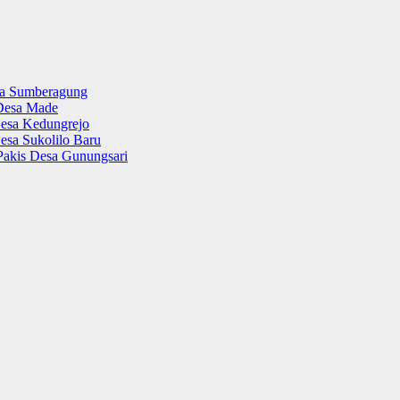
sa Sumberagung
Desa Made
esa Kedungrejo
esa Sukolilo Baru
Pakis Desa Gunungsari