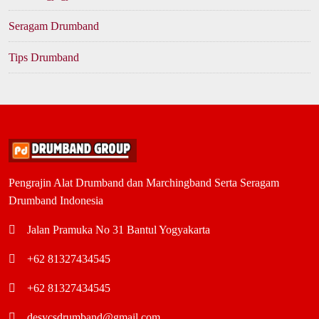
Seragam Drumband
Tips Drumband
Pengrajin Alat Drumband dan Marchingband Serta Seragam
Drumband Indonesia
Jalan Pramuka No 31 Bantul Yogyakarta
+62 81327434545
+62 81327434545
desycsdrumband@gmail.com