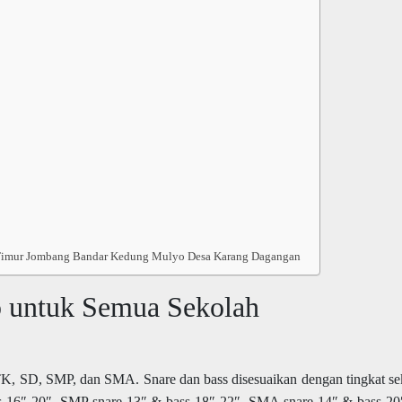
 Timur Jombang Bandar Kedung Mulyo Desa Karang Dagangan
 untuk Semua Sekolah
, SD, SMP, dan SMA. Snare dan bass disesuaikan dengan tingkat se
s 16″-20″, SMP snare 13″ & bass 18″-22″, SMA snare 14″ & bass 20