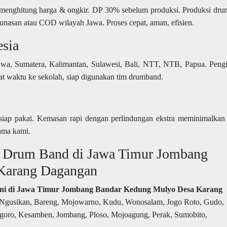
 menghitung harga & ongkir. DP 30% sebelum produksi. Produksi dr
lunasan atau COD wilayah Jawa. Proses cepat, aman, efisien.
esia
awa, Sumatera, Kalimantan, Sulawesi, Bali, NTT, NTB, Papua. Peng
at waktu ke sekolah, siap digunakan tim drumband.
siap pakai. Kemasan rapi dengan perlindungan ekstra meminimalkan 
ama kami.
n Drum Band di Jawa Timur Jombang
Karang Dagangan
yani di Jawa Timur Jombang Bandar Kedung Mulyo Desa Karang
: Ngusikan, Bareng, Mojowarno, Kudu, Wonosalam, Jogo Roto, Gudo,
oro, Kesamben, Jombang, Ploso, Mojoagung, Perak, Sumobito,