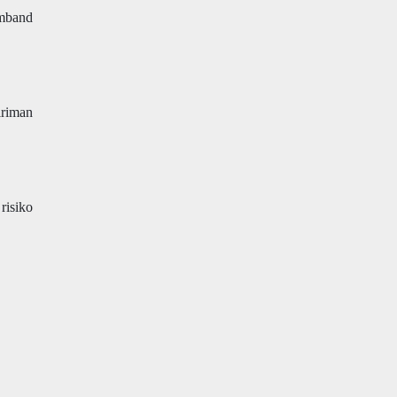
umband
iriman
risiko