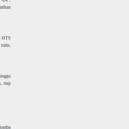
atihan
re HTS
rutin,
minggu
, siap
 lomba