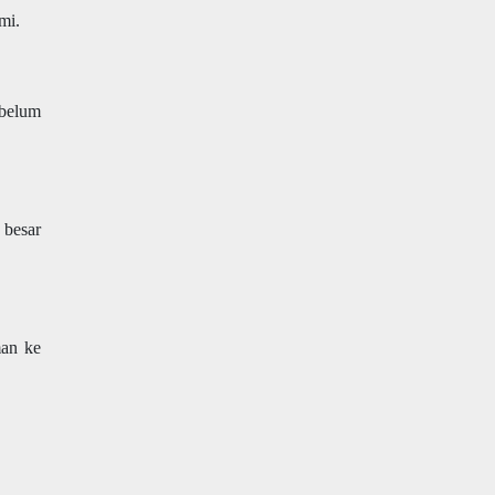
mi.
ebelum
 besar
man ke