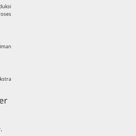
duksi
roses
riman
kstra
er
,