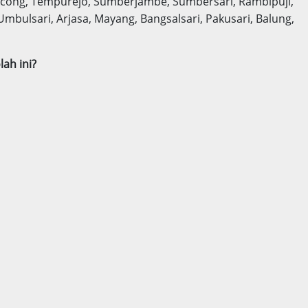
ncong, Tempurejo, Sumberjambe, Sumbersari, Rambipuji,
ulsari, Arjasa, Mayang, Bangsalsari, Pakusari, Balung,
ah ini?