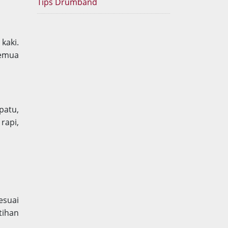
Tips Drumband
kaki.
Semua
patu,
rapi,
esuai
tihan