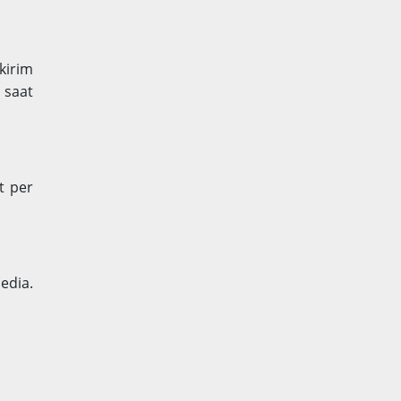
ikirim
 saat
t per
edia.