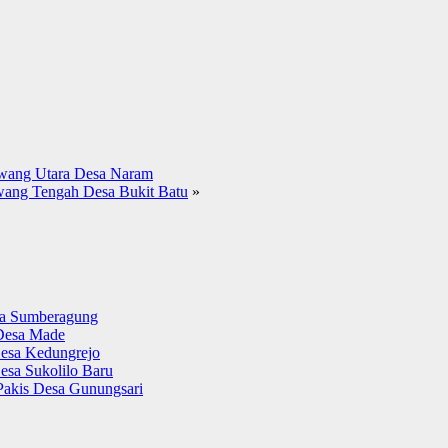
awang Utara Desa Naram
wang Tengah Desa Bukit Batu
»
sa Sumberagung
Desa Made
esa Kedungrejo
esa Sukolilo Baru
Pakis Desa Gunungsari