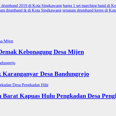
lat drumband 2019 di Kota Singkawang
harga 1 set marching band di K
gam drumband tk di Kota Singkawang
seragam drumband keren di Ko
 Demak Kebonagung Desa Mijen
 Karanganyar Desa Bandungrejo
 Barat Kapuas Hulu Pengkadan Desa Pengk