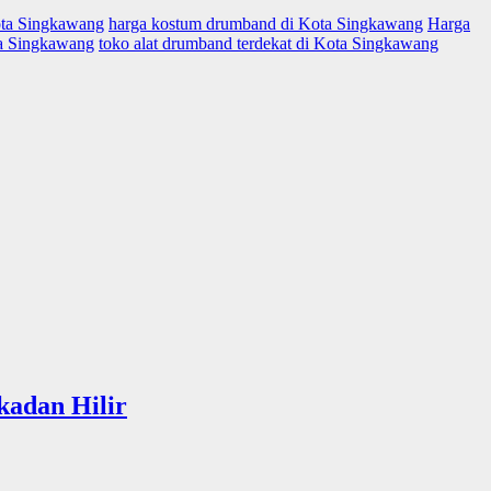
ota Singkawang
harga kostum drumband di Kota Singkawang
Harga
ta Singkawang
toko alat drumband terdekat di Kota Singkawang
adan Hilir