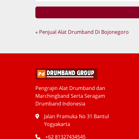
«
Penjual Alat Drumband Di Bojonegoro
Pengrajin Alat Drumband dan
Marchingband Serta Seragam
Drumband Indonesia
Jalan Pramuka No 31 Bantul
Yogyakarta
+62 81327434545