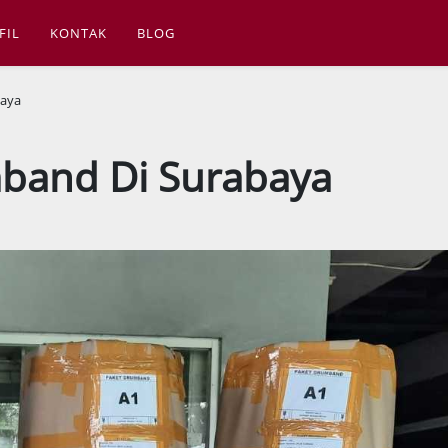
FIL
KONTAK
BLOG
baya
mband Di Surabaya