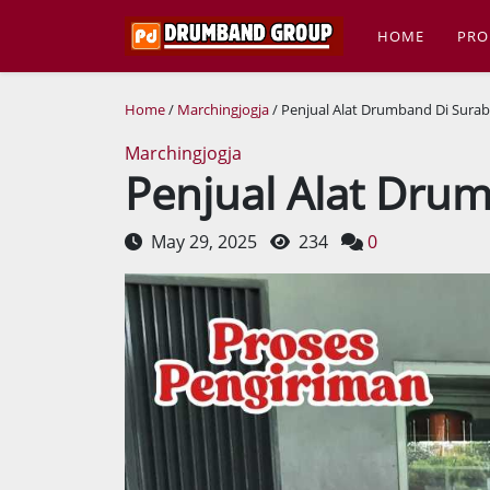
HOME
PRO
Home
/
Marchingjogja
/ Penjual Alat Drumband Di Sura
Marchingjogja
Penjual Alat Dru
May 29, 2025
234
0