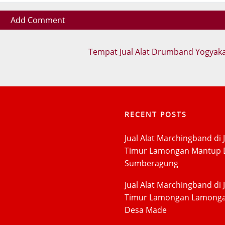
Add Comment
Tempat Jual Alat Drumband Yogyak
RECENT POSTS
Jual Alat Marchingband di 
Timur Lamongan Mantup 
Sumberagung
Jual Alat Marchingband di 
Timur Lamongan Lamong
Desa Made