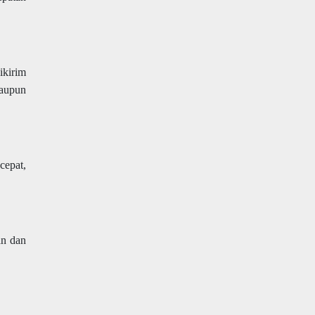
ikirim
maupun
cepat,
an dan