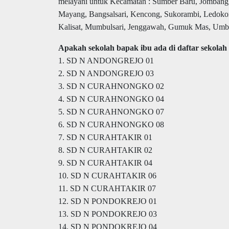
melayani untuk Kecamatan : Sumber Baru, Jombang
Mayang, Bangsalsari, Kencong, Sukorambi, Ledokomb
Kalisat, Mumbulsari, Jenggawah, Gumuk Mas, Umbuls
Apakah sekolah bapak ibu ada di daftar sekolah 
1. SD N ANDONGREJO 01
2. SD N ANDONGREJO 03
3. SD N CURAHNONGKO 02
4. SD N CURAHNONGKO 04
5. SD N CURAHNONGKO 07
6. SD N CURAHNONGKO 08
7. SD N CURAHTAKIR 01
8. SD N CURAHTAKIR 02
9. SD N CURAHTAKIR 04
10. SD N CURAHTAKIR 06
11. SD N CURAHTAKIR 07
12. SD N PONDOKREJO 01
13. SD N PONDOKREJO 03
14. SD N PONDOKREJO 04