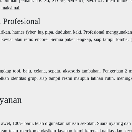
ai. Jumlah pemain: TK 36, SD 39, SMP 41, SMA 41. Ideal untuk la
a maksimal.
 Profesional
arikan, harnes fyber, lug pipa, dudukan kaki. Profesional menggunakan
 kevlar atau remo encore. Semua paket lengkap, siap tampil lomba, 
lengkap topi, baju, celana, sepatu, aksesoris tambahan. Pengerjaan 2 
kan identitas grup, siap tampil resmi maupun latihan rutin, mening
yanan
 awet, 100% baru, telah digunakan ratusan sekolah. Suara nyaring dan s
ggan tetap merekomendasikan layanan kami karena kualitas dan kec