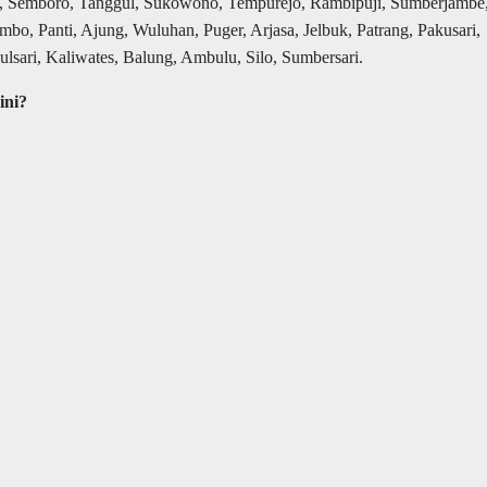
, Semboro, Tanggul, Sukowono, Tempurejo, Rambipuji, Sumberjambe
o, Panti, Ajung, Wuluhan, Puger, Arjasa, Jelbuk, Patrang, Pakusari,
ari, Kaliwates, Balung, Ambulu, Silo, Sumbersari.
ini?