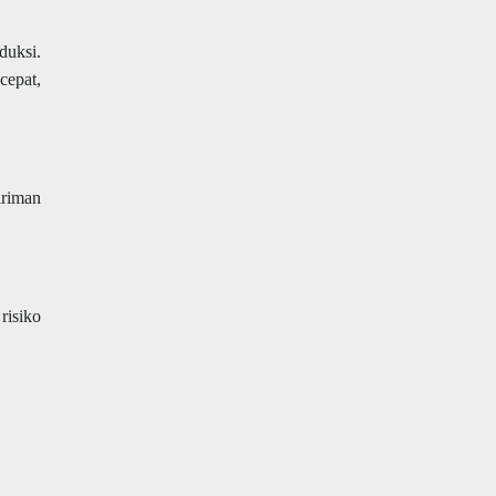
duksi.
cepat,
iriman
risiko