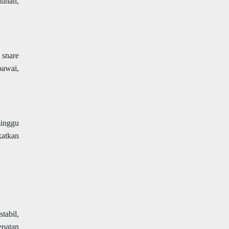
tihan,
 snare
pawai,
minggu
katkan
tabil,
epatan