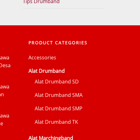
Tips Drumband
PRODUCT CATEGORIES
Jawa
Accessories
Desa
Alat Drumband
Alat Drumband SD
Jawa
an
Alat Drumband SMA
Alat Drumband SMP
Jawa
Alat Drumband TK
me
Alat Marchingband