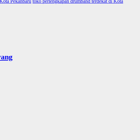
 Kota Pekanbaru
toko perlengkapan drumband terdekat di Kota
yang