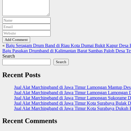
Add Comment
«
Baju Seragam Drum Band di Riau Kota Dumai Bukit Kapur Desa 
Baju Pasukan Drumband di Kalimantan Barat Sambas Paloh Desa T
Search
Search
Recent Posts
Jual Alat Marchingband di Jawa Timur Lamongan Mantup De
Jual Alat Marchingband di Jawa Timur Lamongan Lamongan 
Jual Alat Marchingband di Jawa Timur Lamongan Sukorame D
Jual Alat Marchingband di Jawa Timur Kota Surabaya Bulak D
Jual Alat Marchingband di Jawa Timur Kota Surabaya Dukuh 
Recent Comments