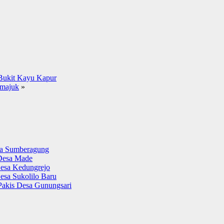
Bukit Kayu Kapur
emajuk
»
sa Sumberagung
Desa Made
esa Kedungrejo
esa Sukolilo Baru
Pakis Desa Gunungsari