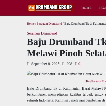
HOME
PRO
Home
/
Seragam Drumband
/ Baju Drumband Tk di Kalimanta
Seragam Drumband
Baju Drumband Tk 
Melawi Pinoh Sela
September 8, 2025
208
0
Baju Drumband Tk d
Baju Drumband Tk di Kalimantan Barat Melawi P
berkomitmen menyediakan kualitas terbaik unt
seluruh Indonesia. Kami siap melayani pembelian d