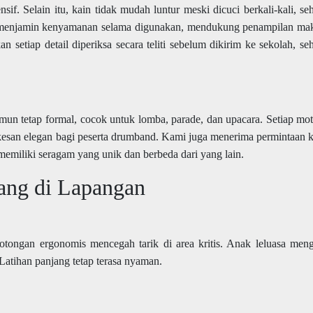
nsif. Selain itu, kain tidak mudah luntur meski dicuci berkali-kali, se
sisi menjamin kenyamanan selama digunakan, mendukung penampilan ma
 setiap detail diperiksa secara teliti sebelum dikirim ke sekolah, se
n tetap formal, cocok untuk lomba, parade, dan upacara. Setiap mot
 kesan elegan bagi peserta drumband. Kami juga menerima permintaan 
 memiliki seragam yang unik dan berbeda dari yang lain.
ang di Lapangan
potongan ergonomis mencegah tarik di area kritis. Anak leluasa men
Latihan panjang tetap terasa nyaman.