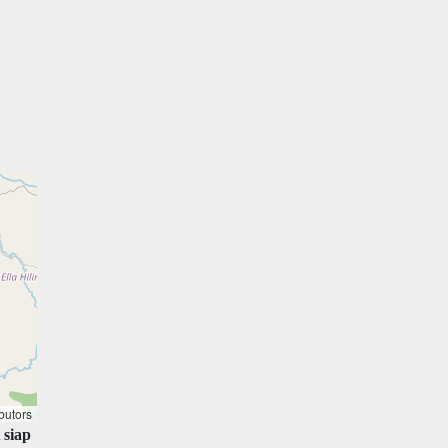
butors
 siap