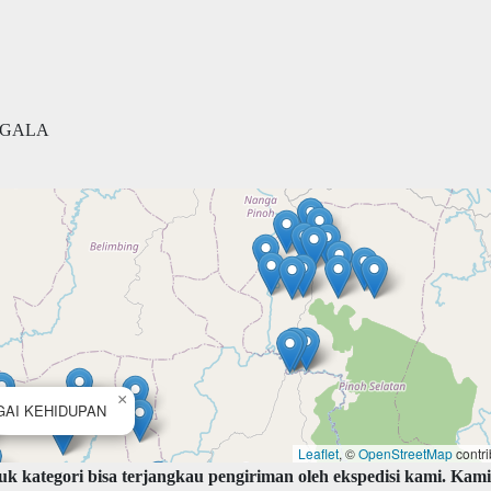
GGALA
×
AI KEHIDUPAN
Leaflet
, ©
OpenStreetMap
contri
k kategori bisa terjangkau pengiriman oleh ekspedisi kami. Kami