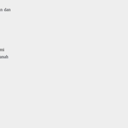
an dan
ami
Tanah