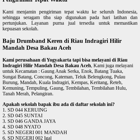
Kami menjamin pengiriman tepat waktu ke seluruh Indonesia,
sehingga seragam tiba siap digunakan pada hari latihan dan
pertunjukan. Layanan purna jual tersedia untuk memastikan
kepuasan sekolah.
Baju Drumband Keren di Riau Indragiri Hilir
Mandah Desa Bakau Aceh
Kami perusahaan di Yogyakarta tapi bisa melayani di Riau
Indragiri Hilir Mandah Desa Bakau Aceh
, Kami juga melayani
untuk Kecamatan : Gaung Anak Serka, Enok, Batang Tuaka,
Sungai Batang, Concong, Kateman, Teluk Belengkong, Pulau
Burung, Mandah, Kuala Indragiri, Kempas, Keritang, Reteh,
Kemuning, Tempuling, Gaung, Tembilahan, Tembilahan Hulu,
Tanah Merah, Pelangiran.
Apakah sekolah bapak ibu ada di daftar sekolah ini?
1. SD 044 KERUING
2. SD 045 SUNTAI
3. SD 046 GANDA JAYA
4. SD 048 NYATO
5. SD NEGERI 001 MANDAH
6. SD NEGERI 002 Igal