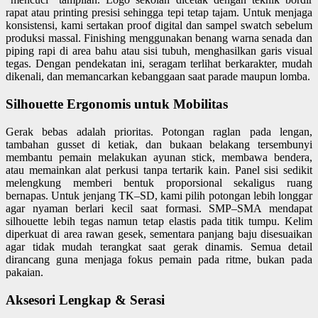
rapat atau printing presisi sehingga tepi tetap tajam. Untuk menjaga
konsistensi, kami sertakan proof digital dan sampel swatch sebelum
produksi massal. Finishing menggunakan benang warna senada dan
piping rapi di area bahu atau sisi tubuh, menghasilkan garis visual
tegas. Dengan pendekatan ini, seragam terlihat berkarakter, mudah
dikenali, dan memancarkan kebanggaan saat parade maupun lomba.
Silhouette Ergonomis untuk Mobilitas
Gerak bebas adalah prioritas. Potongan raglan pada lengan,
tambahan gusset di ketiak, dan bukaan belakang tersembunyi
membantu pemain melakukan ayunan stick, membawa bendera,
atau memainkan alat perkusi tanpa tertarik kain. Panel sisi sedikit
melengkung memberi bentuk proporsional sekaligus ruang
bernapas. Untuk jenjang TK–SD, kami pilih potongan lebih longgar
agar nyaman berlari kecil saat formasi. SMP–SMA mendapat
silhouette lebih tegas namun tetap elastis pada titik tumpu. Kelim
diperkuat di area rawan gesek, sementara panjang baju disesuaikan
agar tidak mudah terangkat saat gerak dinamis. Semua detail
dirancang guna menjaga fokus pemain pada ritme, bukan pada
pakaian.
Aksesori Lengkap & Serasi