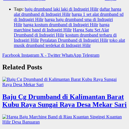
Tags:
baju drumband laki laki di Indragiri Hilir
daftar harga
alat drumband di Indragiri Hilir
harga 1 set alat drumband sd
di Indragiri Hilir
harga baju drumband sma di Indragiri
Hilir
harga kostum drumband di Indragiri Hilir
harga
marching band di Indragiri Hilir
Harga Satu Set Alat
Drumband di Indragiri Hilir
kostum drumband terbaru di
Indragiri Hilir
Peralatan Drumband di Indragiri Hilir
toko alat
musik drumband terdekat di Indragiri Hilir
Facebook
Instagram
X - Twitter
WhatsApp
Telegram
Related Posts
Baju Cg Drumband di Kalimantan Barat
Kubu Raya Sungai Raya Desa Mekar Sari