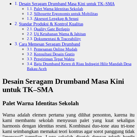
Desain Seragam Drumband Masa Kini untuk TK–SMA
Palet Warna Identitas Sekolah
Silhouette Ergonomis untuk Mobilitas
Aksesori Lengkap & Serasi
Standar Produksi & Kontrol Kualitas
Quality Gate Berlapis
Uji Ketahanan Warna & Jahitan
Dokumentasi & Traceability
Cara Memesan Seragam Drumband
Pemesanan Online Mudah
Konsultasi Desain Gratis
Pengiriman Tepat Waktu
Baju Drumband Keren di Riau Indragiri Hilir Mandah Desa
Bakau Aceh
Desain Seragam Drumband Masa Kini
untuk TK–SMA
Palet Warna Identitas Sekolah
Warna adalah elemen pertama yang dilihat penonton, karena itu
kami membantu sekolah menyusun palet yang kuat sekaligus
harmonis dengan identitas resmi. Kombinasi duo-tone atau tri-tone
kami seimbangkan memakai teori kontras agar sorot panggung tidak
“mencuci” tampilan. Logo sekolah dicetak dengan teknik bordir