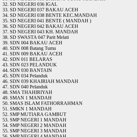
32. SD NEGERI 036 IGAL
33. SD NEGERI 037 BAKAU ACEH
34. SD NEGERI 038 BENTE KEC.MANDAH
35. SD NEGERI 041 BENTE ( MANDAH )
36. SD NEGERI 042 BAKAU ACEH
37. SD NEGERI 043 KH. MANDAH
38. SD SWASTA 047 Parit Melati
39. SDN 004 BAKAU ACEH
40. SDN 008 Batang Tumu
41. SDN 009 BAKAU ACEH
42. SDN 011 BELARAS
43. SDN 023 PELANDUK
44. SDN 030 BANTAIN
45. SDN 034 Pelanduk
46. SDN 039 KHAIRIAH MANDAH
47. SDN 040 Pelanduk
48. SMA THAHIRIYAH
49. SMAN 1 MANDAH
50. SMAS ISLAM FATHORRAHMAN
51. SMKN 1 MANDAH
52. SMP MUTIARA GAMBUT
53. SMP NEGERI 1 MANDAH
54. SMP NEGERI 2 MANDAH
55. SMP NEGERI 3 MANDAH
56. SMP NEGERI 4 MANDAH