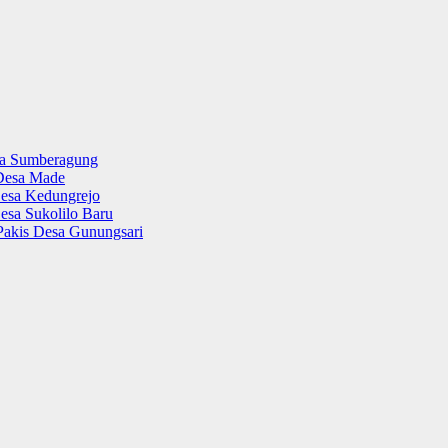
sa Sumberagung
Desa Made
esa Kedungrejo
esa Sukolilo Baru
Pakis Desa Gunungsari