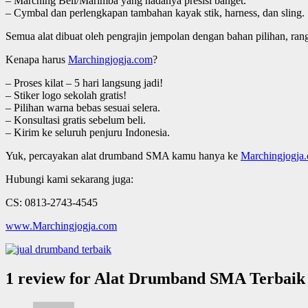
– Marching Bell/Marimba yang nadanya presisi banget.
– Cymbal dan perlengkapan tambahan kayak stik, harness, dan sling.
Semua alat dibuat oleh pengrajin jempolan dengan bahan pilihan, rangk
Kenapa harus
Marchingjogja.com
?
– Proses kilat – 5 hari langsung jadi!
– Stiker logo sekolah gratis!
– Pilihan warna bebas sesuai selera.
– Konsultasi gratis sebelum beli.
– Kirim ke seluruh penjuru Indonesia.
Yuk, percayakan alat drumband SMA kamu hanya ke
Marchingjogja
Hubungi kami sekarang juga:
CS: 0813-2743-4545
www.Marchingjogja.com
1 review for
Alat Drumband SMA Terbaik