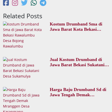
Related Posts
Kostum Drumband Sma di
Jawa Barat Kota Bekasi
Rawalumbu Desa Bojong
Rawalumbu
Jual Kostum Drumband di
Jawa Barat Bekasi Sukatani
Desa Sukamulya
Harga Baju Drumband Sd di
Jawa Tengah Demak
Mranggen Desa Karangsono