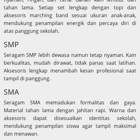
tahan lama. Setiap set lengkap dengan topi dan
aksesoris marching band sesuai ukuran anak-anak,
mendukung penampilan energik dan percaya diri di
atas panggung sekolah.
SMP
Seragam SMP lebih dewasa namun tetap nyaman. Kain
berkualitas, mudah dirawat, tidak panas saat latihan.
Aksesoris lengkap menambah kesan profesional saat
tampil di panggung.
SMA
Seragam SMA memadukan formalitas dan gaya.
Material tahan lama dengan jahitan rapi. Warna dan
aksesoris dapat disesuaikan identitas sekolah,
mendukung penampilan siswa agar tampil maksimal
dan menawan.