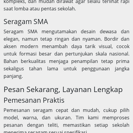
kompleks, dan mudah dirawat agar selalu terlihat rapi
saat lomba atau pentas sekolah.
Seragam SMA
Seragam SMA mengutamakan desain dewasa dan
elegan, namun tetap ringan dan nyaman. Bordir dan
aksen modern menambah daya tarik visual, cocok
untuk formasi besar dan pertunjukan skala nasional.
Bahan berkualitas menjaga penampilan tetap prima
sekaligus tahan lama untuk penggunaan jangka
panjang.
Pesan Sekarang, Layanan Lengkap
Pemesanan Praktis
Pemesanan seragam cepat dan mudah, cukup pilih
model, warna, dan ukuran. Tim kami memproses
pesanan dengan teliti, memastikan setiap sekolah
menerima seragam sesuai spesifikasi.