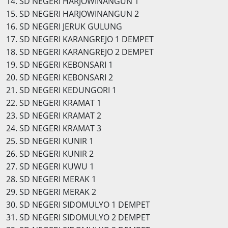
14. SD NEGERI HARJOWINANGUN 1
15. SD NEGERI HARJOWINANGUN 2
16. SD NEGERI JERUK GULUNG
17. SD NEGERI KARANGREJO 1 DEMPET
18. SD NEGERI KARANGREJO 2 DEMPET
19. SD NEGERI KEBONSARI 1
20. SD NEGERI KEBONSARI 2
21. SD NEGERI KEDUNGORI 1
22. SD NEGERI KRAMAT 1
23. SD NEGERI KRAMAT 2
24. SD NEGERI KRAMAT 3
25. SD NEGERI KUNIR 1
26. SD NEGERI KUNIR 2
27. SD NEGERI KUWU 1
28. SD NEGERI MERAK 1
29. SD NEGERI MERAK 2
30. SD NEGERI SIDOMULYO 1 DEMPET
31. SD NEGERI SIDOMULYO 2 DEMPET