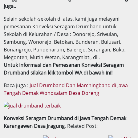
juga..
Selain sekolah-sekolah di atas, kami juga melayani
pemesanan Konveksi Seragam Drumband untuk
Sekolah di Kelurahan / Desa : Donorejo, Sriwulan,
Sambung, Wonorejo, Betokan, Bunderan, Bulusari,
Bonangrejo, Pundenarum, Balerejo, Serangan, Buko,
Megonten, Mutih Wetan, Karangmlati, dll.
Untuk Informasi dan Pemesanan Konveksi Seragam
Drumband silakan klik tombol WA di bawah ini!
Baca juga :
Jual Drumband Dan Marchingband di Jawa
Tengah Demak Wonosalam Desa Doreng
Konveksi Seragam Drumband di Jawa Tengah Demak
Karangawen Desa Jragung
, Related Post: