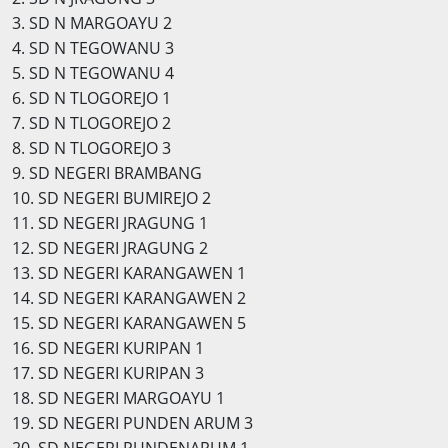
3. SD N MARGOAYU 2
4. SD N TEGOWANU 3
5. SD N TEGOWANU 4
6. SD N TLOGOREJO 1
7. SD N TLOGOREJO 2
8. SD N TLOGOREJO 3
9. SD NEGERI BRAMBANG
10. SD NEGERI BUMIREJO 2
11. SD NEGERI JRAGUNG 1
12. SD NEGERI JRAGUNG 2
13. SD NEGERI KARANGAWEN 1
14. SD NEGERI KARANGAWEN 2
15. SD NEGERI KARANGAWEN 5
16. SD NEGERI KURIPAN 1
17. SD NEGERI KURIPAN 3
18. SD NEGERI MARGOAYU 1
19. SD NEGERI PUNDEN ARUM 3
20. SD NEGERI PUNDENARUM 1