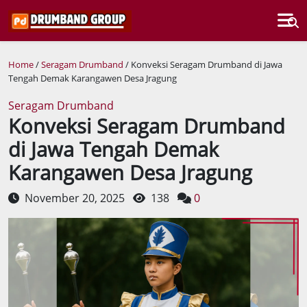
Home
/
Seragam Drumband
/ Konveksi Seragam Drumband di Jawa
Tengah Demak Karangawen Desa Jragung
Seragam Drumband
Konveksi Seragam Drumband
di Jawa Tengah Demak
Karangawen Desa Jragung
November 20, 2025
138
0