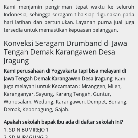
Kami menjamin pengiriman tepat waktu ke seluruh
Indonesia, sehingga seragam tiba siap digunakan pada
hari latihan dan pertunjukan. Layanan purna jual juga
tersedia untuk memastikan kepuasan pelanggan.
Konveksi Seragam Drumband di Jawa
Tengah Demak Karangawen Desa
Jragung
Kami perusahaan di Yogyakarta tapi bisa melayani di
Jawa Tengah Demak Karangawen Desa Jragung
, Kami
juga melayani untuk Kecamatan : Mranggen, Mijen,
Karanganyar, Sayung, Karang Tengah, Guntur,
Wonosalam, Wedung, Karangawen, Dempet, Bonang,
Demak, Kebonagung, Gajah.
Apakah sekolah bapak ibu ada di daftar sekolah ini?
1. SD N BUMIREJO 1
2. SD N JRAGUNG 3