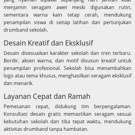
menjamin seragam awet meski digunakan rutin,
sementara warna kain tetap cerah, mendukung
penampilan siswa di setiap latihan dan pertunjukan
drumband sekolah.
Desain Kreatif dan Eksklusif
Desain disesuaikan karakter sekolah dan tren terbaru.
Bordir, aksen warna, dan motif disusun kreatif untuk
penampilan profesional. Sekolah bisa menambahkan
logo atau tema khusus, menghasilkan seragam eksklusif
dan menarik.
Layanan Cepat dan Ramah
Pemesanan cepat, didukung tim berpengalaman.
Konsultasi desain gratis memastikan seragam sesuai
kebutuhan sekolah dan tiba tepat waktu, mendukung
aktivitas drumband tanpa hambatan.