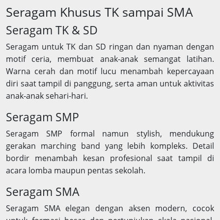
Seragam Khusus TK sampai SMA
Seragam TK & SD
Seragam untuk TK dan SD ringan dan nyaman dengan
motif ceria, membuat anak-anak semangat latihan.
Warna cerah dan motif lucu menambah kepercayaan
diri saat tampil di panggung, serta aman untuk aktivitas
anak-anak sehari-hari.
Seragam SMP
Seragam SMP formal namun stylish, mendukung
gerakan marching band yang lebih kompleks. Detail
bordir menambah kesan profesional saat tampil di
acara lomba maupun pentas sekolah.
Seragam SMA
Seragam SMA elegan dengan aksen modern, cocok