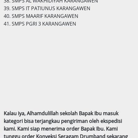
38. SMPS AL WAKHIDIYAH KARANGAWEN
39. SMPS IT PATIUNUS KARANGAWEN
40. SMPS MAARIF KARANGAWEN
41. SMPS PGRI 3 KARANGAWEN
Kalau iya, Alhamdulillah sekolah Bapak Ibu masuk
kategori bisa terjangkau pengiriman oleh ekspedisi
kami. Kami siap menerima order Bapak Ibu. Kami
tunggu order Konveksi Seragam Drumband sekarang