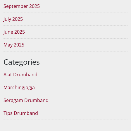
September 2025
July 2025
June 2025
May 2025
Categories
Alat Drumband
Marchingjogja
Seragam Drumband
Tips Drumband