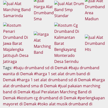
Tags:
baju drumband sd di Demak
baju drumband
wanita di Demak
harga 1 set alat drum band di
Demak
harga 1 set alat drumband sd di Demak
harga
alat drumband sma di Demak
jual pakaian marching
band di Demak
Jual Peralatan Marching Band di
Demak
kostum cg drumband di Demak
perlengkapan
mayoret di Demak
toko alat musik drumband di