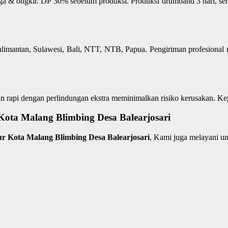
rga & ongkir. DP 30% sebelum produksi. Produksi drumband 3 hari, se
limantan, Sulawesi, Bali, NTT, NTB, Papua. Pengiriman profesional 
n rapi dengan perlindungan ekstra meminimalkan risiko kerusakan. Ke
ta Malang Blimbing Desa Balearjosari
ur Kota Malang Blimbing Desa Balearjosari
, Kami juga melayani 