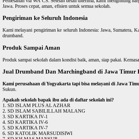
Pemesanan via WA CS. Setelah detail diterima, kami menghitung ha
Jawa. Proses cepat, aman, efisien untuk semua sekolah.
Pengiriman ke Seluruh Indonesia
Kami melayani pengiriman ke seluruh Indonesia: Jawa, Sumatera, Ka
drumband.
Produk Sampai Aman
Produk sampai sekolah dalam kondisi baik, aman, siap pakai. Kemasa
Jual Drumband Dan Marchingband di Jawa Timur Ko
Kami perusahaan di Yogyakarta tapi bisa melayani di Jawa Tim
Sukun.
Apakah sekolah bapak ibu ada di daftar sekolah ini?
1. SD ISLAM PLUS AL AZHAR
2. SD ISLAM SABILILLAH MALANG
3. SD KARTIKA IV-1
4. SD KARTIKA IV-6
5. SD KARTIKA IV-7
6. SD KATOLIK MARSUDISIWI
7. SD KH MAS MANSUR