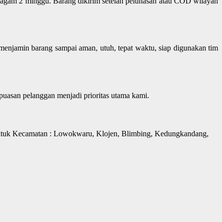
ragam 2 minggu. Barang dikirim setelah pelunasan atau COD wilayah
menjamin barang sampai aman, utuh, tepat waktu, siap digunakan tim
puasan pelanggan menjadi prioritas utama kami.
untuk Kecamatan : Lowokwaru, Klojen, Blimbing, Kedungkandang,