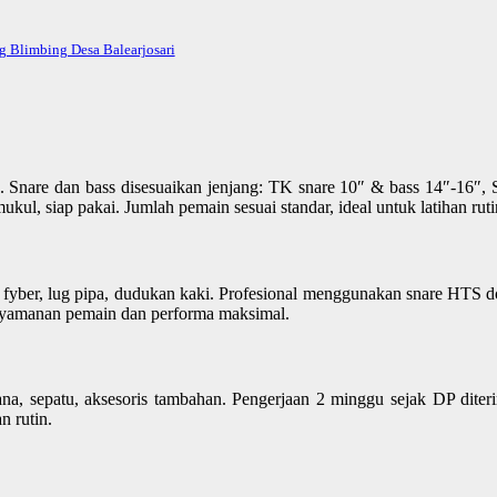
 Blimbing Desa Balearjosari
nare dan bass disesuaikan jenjang: TK snare 10″ & bass 14″-16″, 
kul, siap pakai. Jumlah pemain sesuai standar, ideal untuk latihan ru
 fyber, lug pipa, dudukan kaki. Profesional menggunakan snare HTS dou
enyamanan pemain dan performa maksimal.
celana, sepatu, aksesoris tambahan. Pengerjaan 2 minggu sejak DP dit
n rutin.