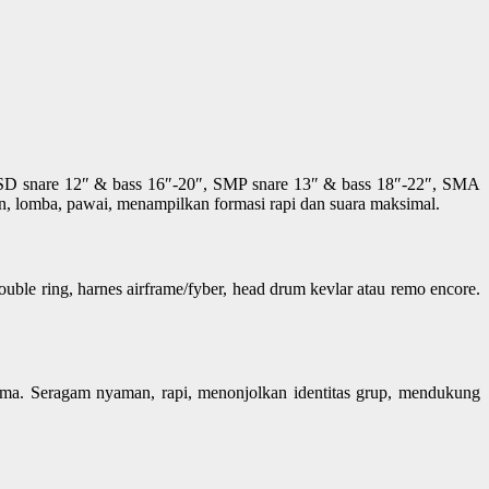
SD snare 12″ & bass 16″-20″, SMP snare 13″ & bass 18″-22″, SMA
tin, lomba, pawai, menampilkan formasi rapi dan suara maksimal.
ble ring, harnes airframe/fyber, head drum kevlar atau remo encore.
erima. Seragam nyaman, rapi, menonjolkan identitas grup, mendukung