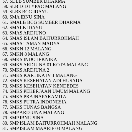
57. SDLB SUMBER DHARMA
58. SLB D-D1 YPAC MALANG
59. SLBS BCG IDAYU
60. SMA IBNU SINA
61. SMALB BCG SUMBER DHARMA
62. SMALB IDAYU
63. SMAS ARDJUNO
64. SMAS ISLAM BAITURROHMAH
65. SMAS TAMAN MADYA
66. SMKN 12 MALANG
67. SMKN 8 MALANG
68. SMKS INDOTEKNIKA
69. SMKS ARDJUNA 01 KOTA MALANG
70. SMKS ARDJUNA 2
71. SMKS KARTIKA IV 1 MALANG
72. SMKS KESEHATAN ADI HUSADA
73. SMKS KESEHATAN KENDEDES
74. SMKS PEKERJAAN UMUM MALANG
75. SMKS PRAJNAPARAMITA
76. SMKS PUTRA INDONESIA
77. SMKS TUNAS BANGSA
78. SMP ARDJUNA MALANG
79. SMP IBNU SINA
80. SMP ISLAM BAITURROHMAH MALANG
81. SMP ISLAM MAARIF 03 MALANG