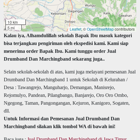
10 km
5 mi
Leaflet
, ©
OpenStreetMap
contributors
Kalau iya, Alhamdulillah sekolah Bapak Ibu masuk kategori
bisa terjangkau pengiriman oleh ekspedisi kami. Kami siap
menerima order Bapak Ibu. Kami tunggu order Jual
Drumband Dan Marchingband sekarang juga..
Selain sekolah-sekolah di atas, kami juga melayani pemesanan Jual
Drumband Dan Marchingband 1 untuk Sekolah di Kelurahan /
Desa : Tawangrejo, Manguharjo, Demangan, Manisrejo,
Rejomulyo, Pandean, Pilangbango, Banjarejo, Oro Oro Ombo,
Ngegong, Taman, Pangongangan, Kejuron, Kanigoro, Sogaten,
dll.
Untuk Informasi dan Pemesanan Jual Drumband Dan
Marchingband silakan klik tombol WA di bawah ini!
Baca juga :
Jual Drumband Dan Marchingband di Jawa Timur