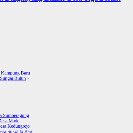
a Kampung Baru
 Sungai Buluh
»
sa Sumberagung
Desa Made
esa Kedungrejo
esa Sukolilo Baru