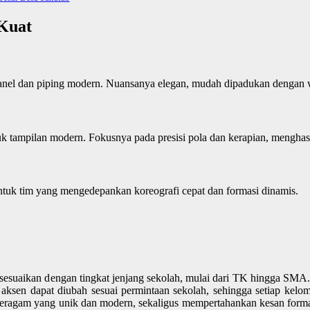
 Kuat
 panel dan piping modern. Nuansanya elegan, mudah dipadukan dengan wa
tuk tampilan modern. Fokusnya pada presisi pola dan kerapian, menghasi
ntuk tim yang mengedepankan koreografi cepat dan formasi dinamis.
suaikan dengan tingkat jenjang sekolah, mulai dari TK hingga SMA. Se
n aksen dapat diubah sesuai permintaan sekolah, sehingga setiap kel
iki seragam yang unik dan modern, sekaligus mempertahankan kesan form