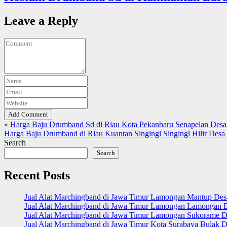
Leave a Reply
Add Comment
«
Harga Baju Drumband Sd di Riau Kota Pekanbaru Senapelan Des
Harga Baju Drumband di Riau Kuantan Singingi Singingi Hilir Desa
Search
Search
Recent Posts
Jual Alat Marchingband di Jawa Timur Lamongan Mantup De
Jual Alat Marchingband di Jawa Timur Lamongan Lamongan 
Jual Alat Marchingband di Jawa Timur Lamongan Sukorame D
Jual Alat Marchingband di Jawa Timur Kota Surabaya Bulak D