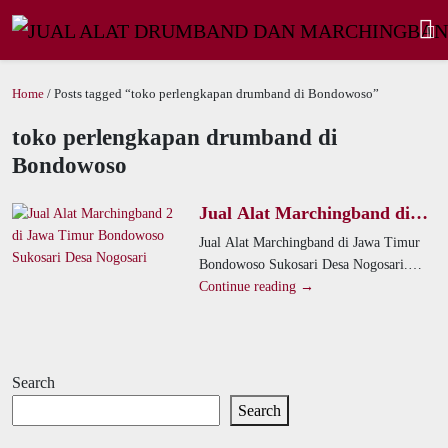
Home
/ Posts tagged “toko perlengkapan drumband di Bondowoso”
toko perlengkapan drumband di
Bondowoso
Jual Alat Marchingband di
Jawa Timur Bondowoso
Jual Alat Marchingband di Jawa Timur
Sukosari Desa Nogosari
Bondowoso Sukosari Desa Nogosari.
Sebagai pengrajin drumband dan
Continue reading →
marching band, kami memproduksi
produk berkualitas
Search
Search