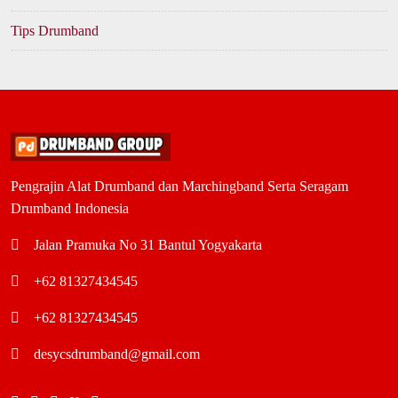
Tips Drumband
Pengrajin Alat Drumband dan Marchingband Serta Seragam
Drumband Indonesia
Jalan Pramuka No 31 Bantul Yogyakarta
+62 81327434545
+62 81327434545
desycsdrumband@gmail.com