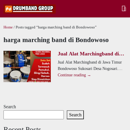
Home
/ Posts tagged “harga marching band di Bondowoso”
harga marching band di Bondowoso
Jual Alat Marchingband di
Jawa Timur Bondowoso
Jual Alat Marchingband di Jawa Timur
Sukosari Desa Nogosari
Bondowoso Sukosari Desa Nogosari.
Sebagai pengrajin drumband dan
Continue reading →
marching band, kami memproduksi
produk berkualitas
Search
Search
Recent Posts