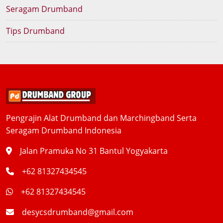
Seragam Drumband
Tips Drumband
Pengrajin Alat Drumband dan Marchingband Serta
Seragam Drumband Indonesia
Jalan Pramuka No 31 Bantul Yogyakarta
+62 81327434545
+62 81327434545
desycsdrumband@gmail.com