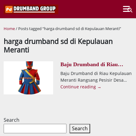
Home
/ Posts tagged “harga drumband sd di Kepulauan Meranti”
harga drumband sd di Kepulauan
Meranti
Baju Drumband di Riau
Kepulauan Meranti Rangsang
Baju Drumband di Riau Kepulauan
Pesisir Desa Telesung
Meranti Rangsang Pesisir Desa
Telesung. Kami produsen seragam
Continue reading →
drumband yang melayani
pemesanan sekolah di seluruh
Search
Search