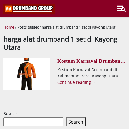
Home
/ Posts tagged “harga alat drumband 1 set di Kayong Utara”
harga alat drumband 1 set di Kayong
Utara
Kostum Karnaval Drumband
di Kalimantan Barat Kayong
Kostum Karnaval Drumband di
Utara Pulau Maya Desa
Kalimantan Barat Kayong Utara
Dusun Kecil
Pulau Maya Desa Dusun Kecil.
Continue reading →
Produsen seragam drumband
kami memberikan layanan terbaik
Search
Search