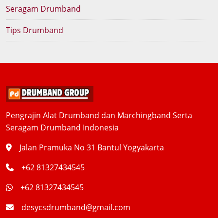
Seragam Drumband
Tips Drumband
Pengrajin Alat Drumband dan Marchingband Serta
Seragam Drumband Indonesia
Jalan Pramuka No 31 Bantul Yogyakarta
+62 81327434545
+62 81327434545
desycsdrumband@gmail.com