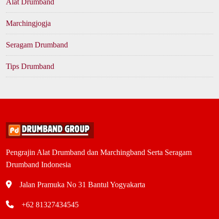
Alat Drumband
Marchingjogja
Seragam Drumband
Tips Drumband
Pengrajin Alat Drumband dan Marchingband Serta Seragam
Drumband Indonesia
Jalan Pramuka No 31 Bantul Yogyakarta
+62 81327434545